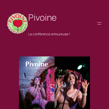
Aller
au
Pivoine
contenu
La conférence amoureuse !